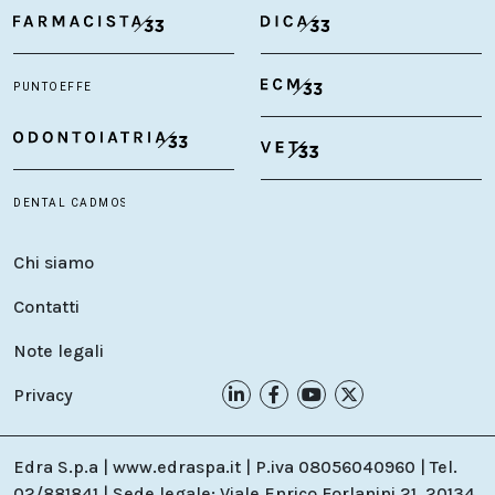
Chi siamo
Contatti
Note legali
Privacy
Edra S.p.a | www.edraspa.it | P.iva 08056040960 | Tel.
02/881841 | Sede legale: Viale Enrico Forlanini 21, 20134