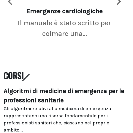
Emergenze cardiologiche
Ima
Il manuale è stato scritto per
La r
colmare una...
CORSI
Algoritmi di medicina di emergenza per le
professioni sanitarie
Gli algoritmi relativi alla medicina di emergenza
rappresentano una risorsa fondamentale per i
professionisti sanitari che, ciascuno nel proprio
ambito...