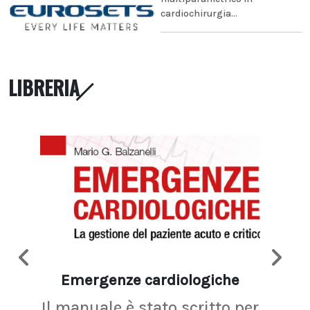
cardiochirurgia...
LIBRERIA
Emergenze cardiologiche
Ima
Il manuale è stato scritto per
La r