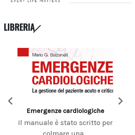
LIBRERIA
Emergenze cardiologiche
Ima
Il manuale è stato scritto per
La r
colmare una...