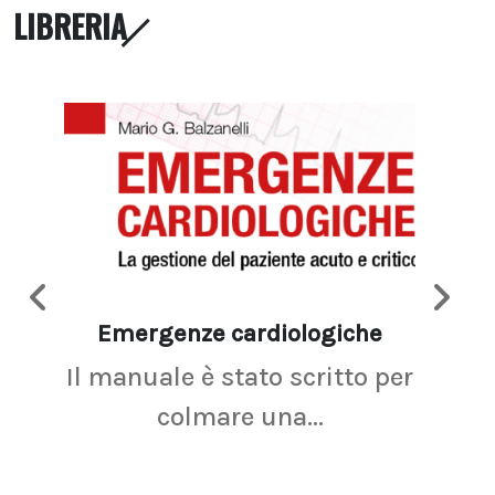
LIBRERIA
Emergenze cardiologiche
Ima
Il manuale è stato scritto per
La r
colmare una...