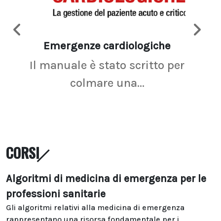
Emergenze cardiologiche
Ima
Il manuale è stato scritto per
La r
colmare una...
CORSI
Algoritmi di medicina di emergenza per le
professioni sanitarie
Gli algoritmi relativi alla medicina di emergenza
rappresentano una risorsa fondamentale per i