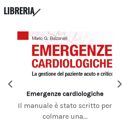
LIBRERIA
Emergenze cardiologiche
Ima
Il manuale è stato scritto per
La r
colmare una...