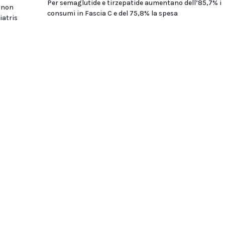
Per semaglutide e tirzepatide aumentano dell’85,7% i
i non
consumi in Fascia C e del 75,8% la spesa
iatris