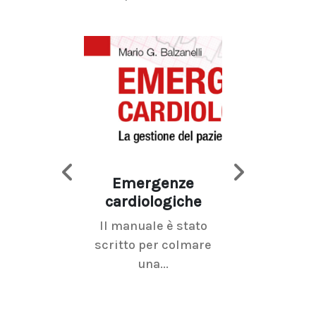
Emergenze
Imaging d
cardiologiche
mammel
Il manuale è stato
La radiolo
scritto per colmare
senologica inc
una...
ramo dell'imagi