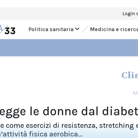
Login 
Politica sanitaria
Medicina e ricerc
Cli
11
tegge le donne dal diabe
re come esercizi di resistenza, stretching 
ttività fisica aerobica...