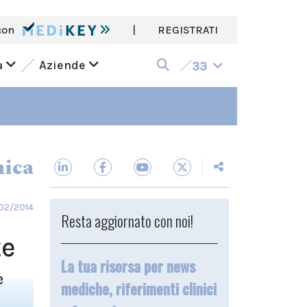
con
|
REGISTRATI
a
Aziende
33
nica
/02/2014
Resta aggiornato con noi!
te
La tua risorsa per news
e
mediche, riferimenti clinici