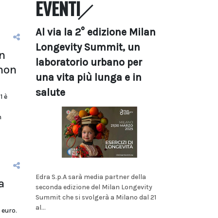
EVENTI
Al via la 2° edizione Milan
Longevity Summit, un
n
laboratorio urbano per
 non
una vita più lunga e in
salute
1 è
n
Edra S.p.A sarà media partner della
a
seconda edizione del Milan Longevity
Summit che si svolgerà a Milano dal 21
al...
 euro.