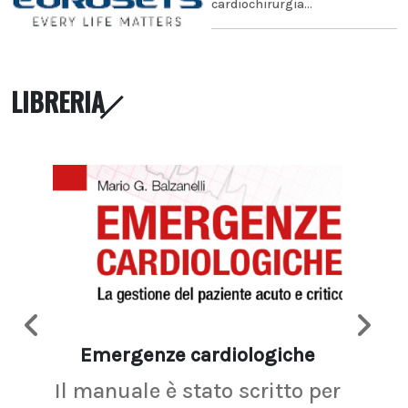
cardiochirurgia...
LIBRERIA
Emergenze cardiologiche
Ima
Il manuale è stato scritto per
La r