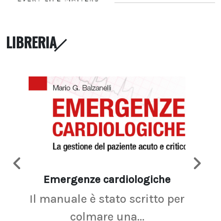
LIBRERIA
Emergenze cardiologiche
Ima
Il manuale è stato scritto per
La r
colmare una...