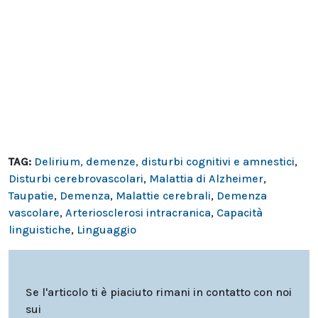
TAG:
Delirium, demenze, disturbi cognitivi e amnestici
,
Disturbi cerebrovascolari
,
Malattia di Alzheimer
,
Taupatie
,
Demenza
,
Malattie cerebrali
,
Demenza
vascolare
,
Arteriosclerosi intracranica
,
Capacità
linguistiche
,
Linguaggio
Se l'articolo ti è piaciuto rimani in contatto con noi
sui