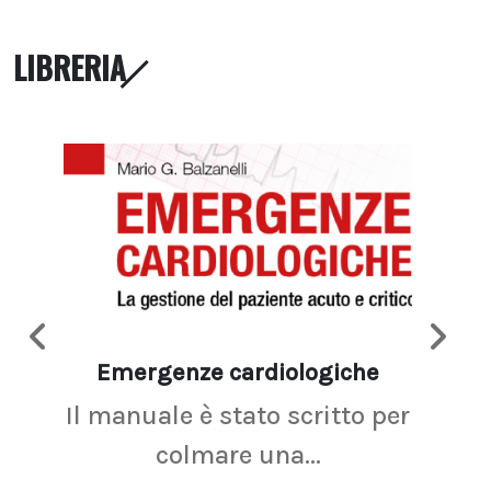
LIBRERIA
Emergenze cardiologiche
Ima
Il manuale è stato scritto per
La r
colmare una...