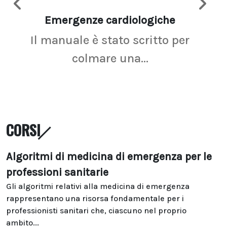
Emergenze cardiologiche
Ima
Il manuale è stato scritto per
La r
colmare una...
CORSI
Algoritmi di medicina di emergenza per le
professioni sanitarie
Gli algoritmi relativi alla medicina di emergenza
rappresentano una risorsa fondamentale per i
professionisti sanitari che, ciascuno nel proprio
ambito...