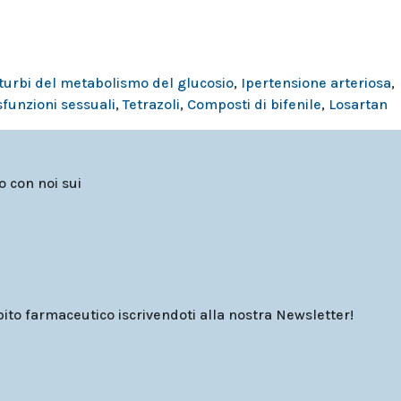
turbi del metabolismo del glucosio
,
Ipertensione arteriosa
,
sfunzioni sessuali
,
Tetrazoli
,
Composti di bifenile
,
Losartan
to con noi sui
o farmaceutico iscrivendoti alla nostra Newsletter!