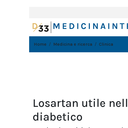
Home
Medicina e ricerca
Clinica
Losartan utile nel
diabetico