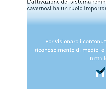
L’attivazione del sistema renin
cavernosi ha un ruolo importan
Per visionare i contenuti
riconoscimento di medici e 
tutte l