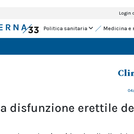
Login 
Politica sanitaria
Medicina e 
Cli
04/
la disfunzione erettile de