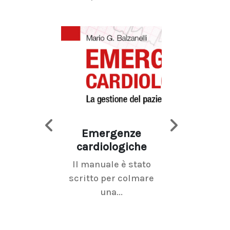
Emergenze
Imaging d
cardiologiche
mammel
Il manuale è stato
La radiolo
scritto per colmare
senologica inc
una...
ramo dell'imagi