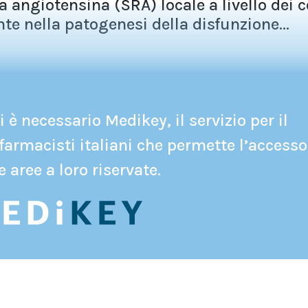
a angiotensina (SRA) locale a livello dei c
te nella patogenesi della disfunzione...
 è necessario Medikey, il servizio per il
farmacisti italiani che permette l’accesso
e aree a loro riservate.