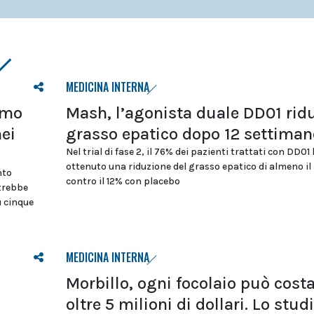
MEDICINA INTERNA
tmo
Mash, l’agonista duale DD01 ridu
nei
grasso epatico dopo 12 settiman
Nel trial di fase 2, il 76% dei pazienti trattati con DD01
ottenuto una riduzione del grasso epatico di almeno il
nto
contro il 12% con placebo
otrebbe
u cinque
MEDICINA INTERNA
Morbillo, ogni focolaio può cost
oltre 5 milioni di dollari. Lo stud