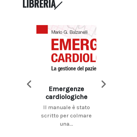
LIBRERIA
Emergenze
Imaging d
cardiologiche
mammel
Il manuale è stato
La radiolo
scritto per colmare
senologica inc
una...
ramo dell'imagi