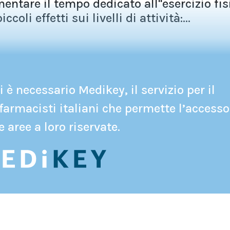
mentare il tempo dedicato all''esercizio fis
li effetti sui livelli di attività:...
 è necessario Medikey, il servizio per il
farmacisti italiani che permette l’accesso
e aree a loro riservate.