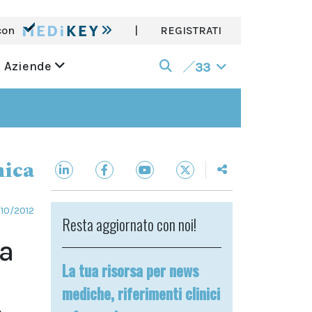
con
|
REGISTRATI
Aziende
33
nica
10/2012
Resta aggiornato con noi!
ca
La tua risorsa per news
mediche, riferimenti clinici