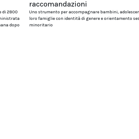
raccomandazioni
e di 2800
Uno strumento per accompagnare bambini, adolescent
ministrata
loro famiglie con identità di genere e orientamento se
imana dopo
minoritario