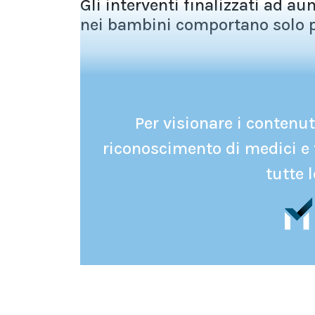
Gli interventi finalizzati ad au
nei bambini comportano solo picco
Per visionare i contenuti
riconoscimento di medici e 
tutte l