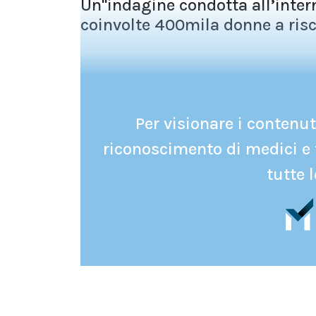
Un''indagine condotta all’inter
coinvolte 400mila donne a ris
Per visionare i contenuti
riconoscimento di medici e 
tutte l