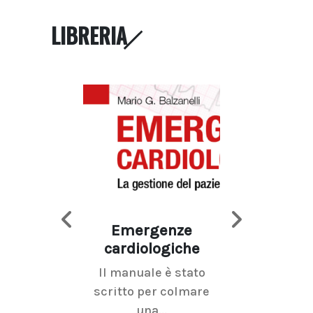
LIBRERIA
Emergenze
Imaging d
cardiologiche
mammel
Il manuale è stato
La radiolo
scritto per colmare
senologica inc
una...
ramo dell'imagi