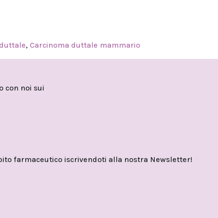
duttale
,
Carcinoma duttale mammario
to con noi sui
o farmaceutico iscrivendoti alla nostra Newsletter!