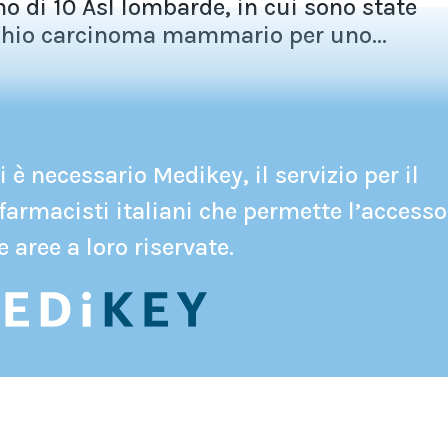
no di 10 Asl lombarde, in cui sono state
chio carcinoma mammario per uno...
 è necessario Medikey, il servizio per il
farmacisti italiani che permette l’accesso
e aree a loro riservate.