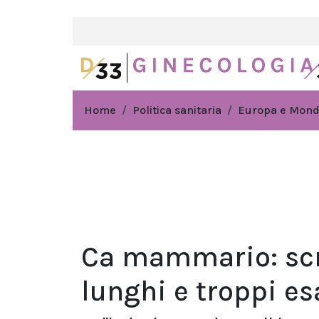
Home
Politica sanitaria
Europa e Mon
Ca mammario: scr
lunghi e troppi e