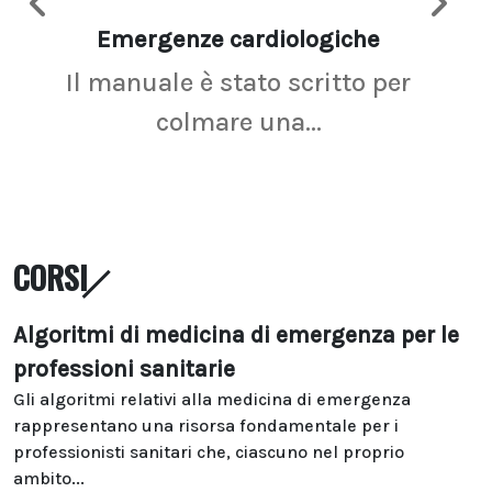
Emergenze cardiologiche
Ima
Il manuale è stato scritto per
La r
colmare una...
CORSI
Algoritmi di medicina di emergenza per le
professioni sanitarie
Gli algoritmi relativi alla medicina di emergenza
rappresentano una risorsa fondamentale per i
professionisti sanitari che, ciascuno nel proprio
ambito...