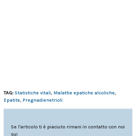
TAG:
Statistiche vitali
,
Malattie epatiche alcoliche
,
Epatite
,
Pregnadienetrioli
Se l'articolo ti è piaciuto rimani in contatto con noi
sui