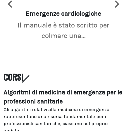
Emergenze cardiologiche
Ima
Il manuale è stato scritto per
La r
colmare una...
CORSI
Algoritmi di medicina di emergenza per le
professioni sanitarie
Gli algoritmi relativi alla medicina di emergenza
rappresentano una risorsa fondamentale per i
professionisti sanitari che, ciascuno nel proprio
ambito...