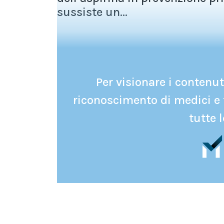
sussiste un...
Per visionare i contenuti
riconoscimento di medici e 
tutte l