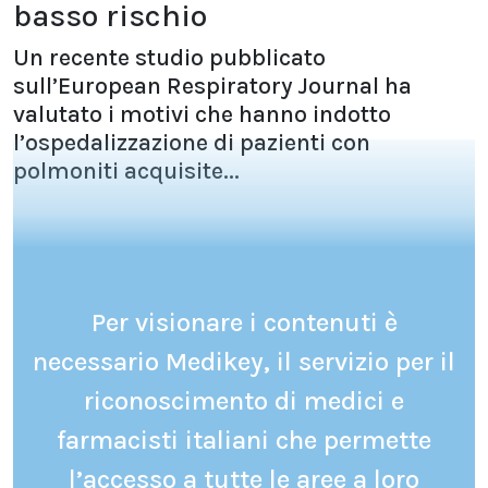
basso rischio
Un recente studio pubblicato
sull’European Respiratory Journal ha
valutato i motivi che hanno indotto
l’ospedalizzazione di pazienti con
polmoniti acquisite...
Per visionare i contenuti è
necessario Medikey, il servizio per il
riconoscimento di medici e
farmacisti italiani che permette
l’accesso a tutte le aree a loro