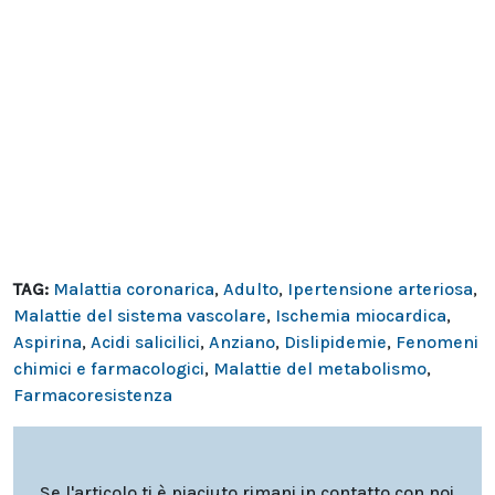
TAG:
Malattia coronarica
,
Adulto
,
Ipertensione arteriosa
,
Malattie del sistema vascolare
,
Ischemia miocardica
,
Aspirina
,
Acidi salicilici
,
Anziano
,
Dislipidemie
,
Fenomeni
chimici e farmacologici
,
Malattie del metabolismo
,
Farmacoresistenza
Se l'articolo ti è piaciuto rimani in contatto con noi