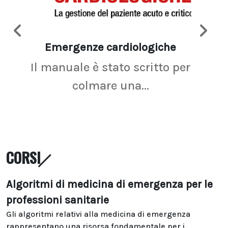
Emergenze cardiologiche
Ima
Il manuale è stato scritto per
La r
colmare una...
CORSI
Algoritmi di medicina di emergenza per le
professioni sanitarie
Gli algoritmi relativi alla medicina di emergenza
rappresentano una risorsa fondamentale per i