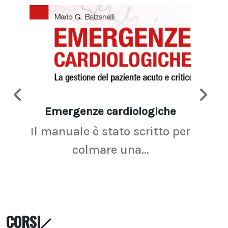
Emergenze cardiologiche
Ima
Il manuale è stato scritto per
La r
colmare una...
CORSI