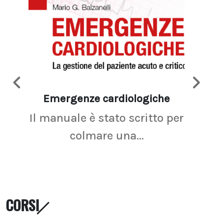
Emergenze cardiologiche
Ima
Il manuale è stato scritto per
La r
colmare una...
CORSI