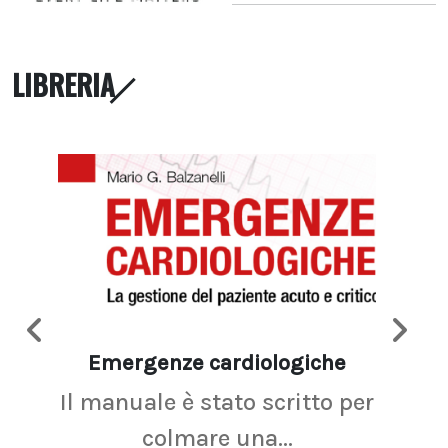
LIBRERIA
Emergenze cardiologiche
Ima
Il manuale è stato scritto per
La r
colmare una...