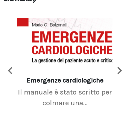
Emergenze cardiologiche
Ima
Il manuale è stato scritto per
La r
colmare una...