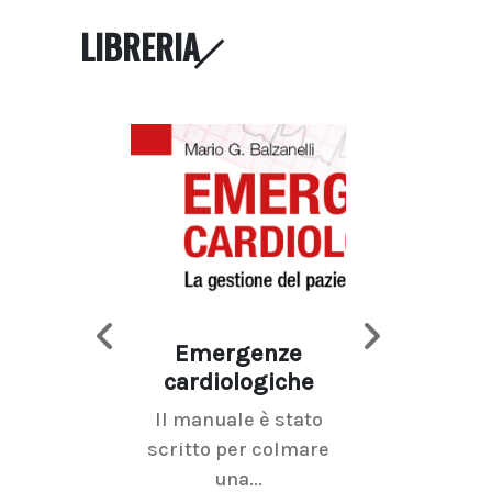
LIBRERIA
Emergenze
Imaging d
cardiologiche
mammel
Il manuale è stato
La radiolo
scritto per colmare
senologica inc
una...
ramo dell'imagi