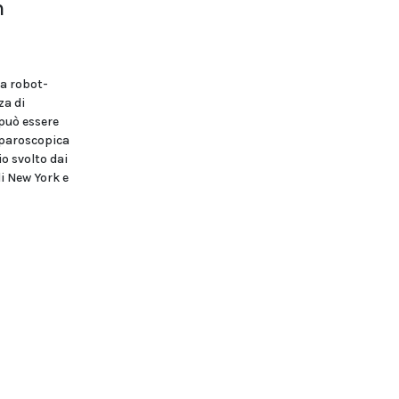
n
ia robot-
za di
 può essere
aparoscopica
io svolto dai
i New York e