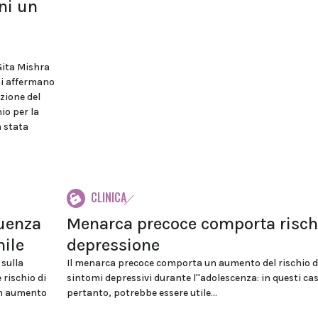
ni un
Gita Mishra
hi affermano
azione del
io per la
 stata
CLINICA
luenza
Menarca precoce comporta risch
nile
depressione
 sulla
Il menarca precoce comporta un aumento del rischio d
 rischio di
sintomi depressivi durante l''adolescenza: in questi cas
 in aumento
pertanto, potrebbe essere utile...