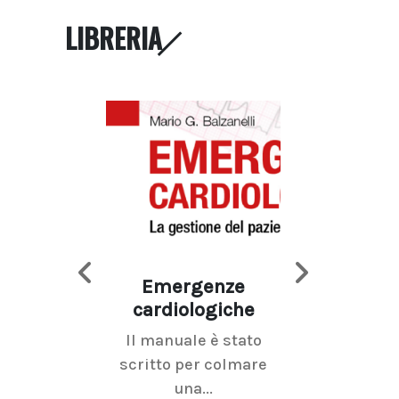
LIBRERIA
Emergenze
Imaging d
cardiologiche
mammel
Il manuale è stato
La radiolo
scritto per colmare
senologica inc
una...
ramo dell'imagi