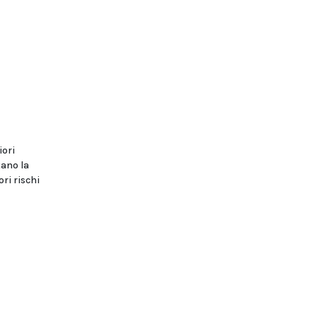
iori
tano la
i rischi