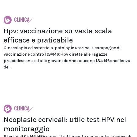
CLINICA
Hpv: vaccinazione su vasta scala
efficace e praticabile
Ginecologia ed ostetricia-patologie uterineLe campagne di
vaccinazione contro l&#146;Hpv dirette alle ragazze
preadolescenti ed alle giovani donne riducono l&#146;incidenza
del...
CLINICA
Neoplasie cervicali: utile test HPV nel
monitoraggio
Il test dell&#146;HPV dopo il trattamento per neoplasie cervicali