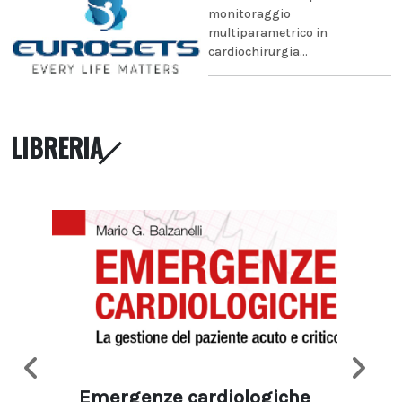
monitoraggio
multiparametrico in
cardiochirurgia...
LIBRERIA
Emergenze cardiologiche
Ima