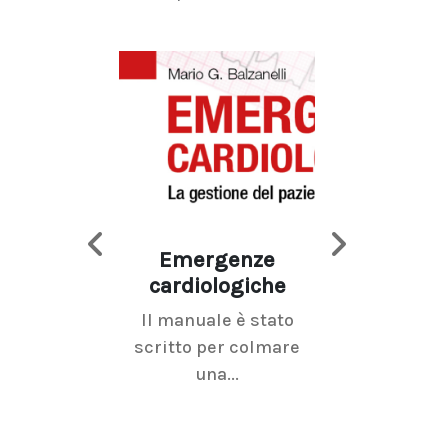
Emergenze
Imaging d
cardiologiche
mammel
Il manuale è stato
La radiolo
scritto per colmare
senologica inc
una...
ramo dell'imagi