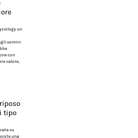
o
lore
ysiology un
a
egli uomini
ebbe
sone con
re calore,
 riposo
i tipo
icata su
esiste una