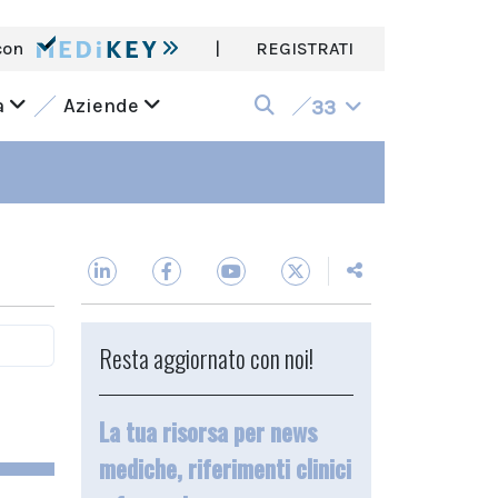
con
|
REGISTRATI
a
Aziende
33
Resta aggiornato con noi!
La tua risorsa per news
mediche, riferimenti clinici