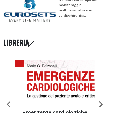
monitoraggio
multiparametrico in
cardiochirurgia...
LIBRERIA
Emergenze cardiologiche
Ima