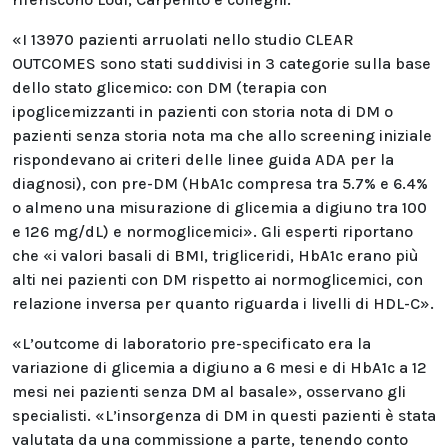
«I 13970 pazienti arruolati nello studio CLEAR
OUTCOMES sono stati suddivisi in 3 categorie sulla base
dello stato glicemico: con DM (terapia con
ipoglicemizzanti in pazienti con storia nota di DM o
pazienti senza storia nota ma che allo screening iniziale
rispondevano ai criteri delle linee guida ADA per la
diagnosi), con pre-DM (HbA1c compresa tra 5.7% e 6.4%
o almeno una misurazione di glicemia a digiuno tra 100
e 126 mg/dL) e normoglicemici». Gli esperti riportano
che «i valori basali di BMI, trigliceridi, HbA1c erano più
alti nei pazienti con DM rispetto ai normoglicemici, con
relazione inversa per quanto riguarda i livelli di HDL-C».
«L’outcome di laboratorio pre-specificato era la
variazione di glicemia a digiuno a 6 mesi e di HbA1c a 12
mesi nei pazienti senza DM al basale», osservano gli
specialisti. «L’insorgenza di DM in questi pazienti è stata
valutata da una commissione a parte, tenendo conto