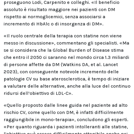
proseguono Lodi, Carpenito e colleghi. «Il beneficio
assoluto è risultato maggiore nei pazienti con DM
rispetto ai normoglicemici, senza associarsi a
incremento di HbA1c o di insorgenza di DM».
«Il ruolo centrale della terapia con statine non viene
messo in discussione», commentano gli specialisti. «Ma
se si considera che la Global Burden of Disease stima
che entro il 2050 ci saranno nel mondo circa 1.3 miliardi
di persone affette da DM (Watkins DA, et al. Lancet
2023), con conseguente notevole incremento delle
patologie CV su base aterosclerotica, è tempo di iniziare
a valutare delle alternative, anche alla luce del continuo
ridursi dell’obiettivo di LDL-C».
«Quello proposto dalle linee guida nel paziente ad alto
rischio CV, come quello con DM, è infatti difficilmente
raggiungibile in mono-terapia», concludono gli esperti.
«Per quanto riguarda i pazienti intolleranti alle statine,
l’obiettivo può essere difficilmente ottenibile anche nei