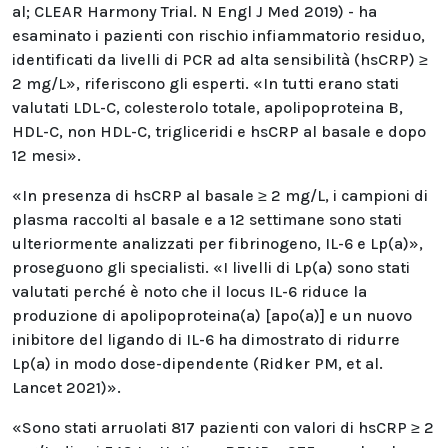
al; CLEAR Harmony Trial. N Engl J Med 2019) - ha
esaminato i pazienti con rischio infiammatorio residuo,
identificati da livelli di PCR ad alta sensibilità (hsCRP) ≥
2 mg/L», riferiscono gli esperti. «In tutti erano stati
valutati LDL-C, colesterolo totale, apolipoproteina B,
HDL-C, non HDL-C, trigliceridi e hsCRP al basale e dopo
12 mesi».
«In presenza di hsCRP al basale ≥ 2 mg/L, i campioni di
plasma raccolti al basale e a 12 settimane sono stati
ulteriormente analizzati per fibrinogeno, IL-6 e Lp(a)»,
proseguono gli specialisti. «I livelli di Lp(a) sono stati
valutati perché è noto che il locus IL-6 riduce la
produzione di apolipoproteina(a) [apo(a)] e un nuovo
inibitore del ligando di IL-6 ha dimostrato di ridurre
Lp(a) in modo dose-dipendente (Ridker PM, et al.
Lancet 2021)».
«Sono stati arruolati 817 pazienti con valori di hsCRP ≥ 2