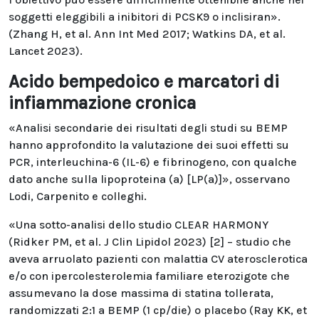
soggetti eleggibili a inibitori di PCSK9 o inclisiran».
(Zhang H, et al. Ann Int Med 2017; Watkins DA, et al.
Lancet 2023).
Acido bempedoico e marcatori di
infiammazione cronica
«Analisi secondarie dei risultati degli studi su BEMP
hanno approfondito la valutazione dei suoi effetti su
PCR, interleuchina-6 (IL-6) e fibrinogeno, con qualche
dato anche sulla lipoproteina (a) [LP(a)]», osservano
Lodi, Carpenito e colleghi.
«Una sotto-analisi dello studio CLEAR HARMONY
(Ridker PM, et al. J Clin Lipidol 2023) [2] – studio che
aveva arruolato pazienti con malattia CV aterosclerotica
e/o con ipercolesterolemia familiare eterozigote che
assumevano la dose massima di statina tollerata,
randomizzati 2:1 a BEMP (1 cp/die) o placebo (Ray KK, et