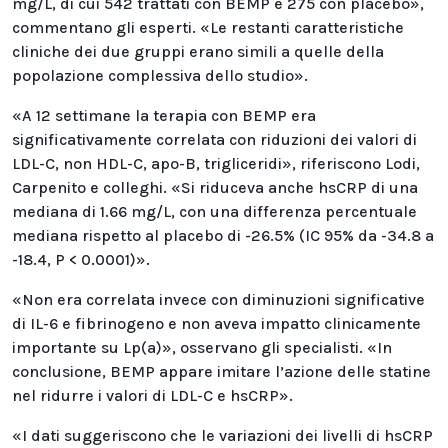
mg/L, di cui 542 trattati con BEMP e 275 con placebo»,
commentano gli esperti. «Le restanti caratteristiche
cliniche dei due gruppi erano simili a quelle della
popolazione complessiva dello studio».
«A 12 settimane la terapia con BEMP era
significativamente correlata con riduzioni dei valori di
LDL-C, non HDL-C, apo-B, trigliceridi», riferiscono Lodi,
Carpenito e colleghi. «Si riduceva anche hsCRP di una
mediana di 1.66 mg/L, con una differenza percentuale
mediana rispetto al placebo di -26.5% (IC 95% da -34.8 a
-18.4, P < 0.0001)».
«Non era correlata invece con diminuzioni significative
di IL-6 e fibrinogeno e non aveva impatto clinicamente
importante su Lp(a)», osservano gli specialisti. «In
conclusione, BEMP appare imitare l’azione delle statine
nel ridurre i valori di LDL-C e hsCRP».
«I dati suggeriscono che le variazioni dei livelli di hsCRP