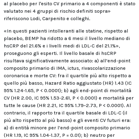
al placebo per l'esito CV primario a 4 componenti è stato
valutato nei 4 gruppi di rischio definiti sopra»
riferiscono Lodi, Carpenito e colleghi.
«In questi pazienti intolleranti alle statine, rispetto al
placebo, BEMP ha ridotto a 6 mesi il livello mediano di
hsCRP del 21.6% e i livelli medi di LDL-C del 21.1%»,
proseguono gli esperti. Il livello basale di hsCRP
risultava significativamente associato: a) all’end-point
composito primario di IMA, ictus, rivascolarizzazione
coronarica e morte CV: fra il quartile più alto rispetto a
quello più basso, Hazard Ratio aggiustato (HR) 1.43 (IC
95% 1.24-1.65, P < 0.0001); b) agli end-point di mortalità
CV (HR 2.00, IC 95% 1.53-2.61, P < 0.0001) e mortalità per
tutte le cause (HR 2.21, IC 95% 1.79–2.73, P < 0.0001). Al
contrario, il rapporto tra il quartile basale di LDL-C (il
più alto rispetto al più basso) e gli eventi CV futuri era:
a) di entità minore per l’end-point composito primario
(HR 1.19, IC 95% 1.04-1.37, P = 0.01); b) neutro per