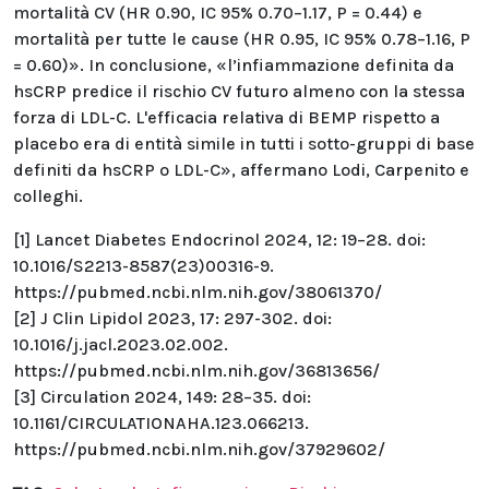
mortalità CV (HR 0.90, IC 95% 0.70–1.17, P = 0.44) e
mortalità per tutte le cause (HR 0.95, IC 95% 0.78–1.16, P
= 0.60)». In conclusione, «l’infiammazione definita da
hsCRP predice il rischio CV futuro almeno con la stessa
forza di LDL-C. L'efficacia relativa di BEMP rispetto a
placebo era di entità simile in tutti i sotto-gruppi di base
definiti da hsCRP o LDL-C», affermano Lodi, Carpenito e
colleghi.
[1] Lancet Diabetes Endocrinol 2024, 12: 19–28. doi:
10.1016/S2213-8587(23)00316-9.
https://pubmed.ncbi.nlm.nih.gov/38061370/
[2] J Clin Lipidol 2023, 17: 297-302. doi:
10.1016/j.jacl.2023.02.002.
https://pubmed.ncbi.nlm.nih.gov/36813656/
[3] Circulation 2024, 149: 28–35. doi:
10.1161/CIRCULATIONAHA.123.066213.
https://pubmed.ncbi.nlm.nih.gov/37929602/