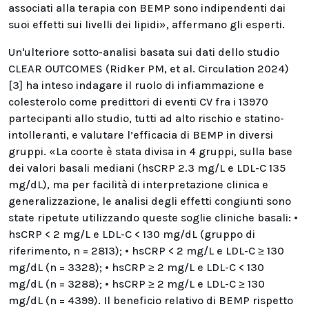
associati alla terapia con BEMP sono indipendenti dai
suoi effetti sui livelli dei lipidi», affermano gli esperti.
Un'ulteriore sotto-analisi basata sui dati dello studio
CLEAR OUTCOMES (Ridker PM, et al. Circulation 2024)
[3] ha inteso indagare il ruolo di infiammazione e
colesterolo come predittori di eventi CV fra i 13970
partecipanti allo studio, tutti ad alto rischio e statino-
intolleranti, e valutare l’efficacia di BEMP in diversi
gruppi. «La coorte è stata divisa in 4 gruppi, sulla base
dei valori basali mediani (hsCRP 2.3 mg/L e LDL-C 135
mg/dL), ma per facilità di interpretazione clinica e
generalizzazione, le analisi degli effetti congiunti sono
state ripetute utilizzando queste soglie cliniche basali: •
hsCRP < 2 mg/L e LDL-C < 130 mg/dL (gruppo di
riferimento, n = 2813); • hsCRP < 2 mg/L e LDL-C ≥ 130
mg/dL (n = 3328); • hsCRP ≥ 2 mg/L e LDL-C < 130
mg/dL (n = 3288); • hsCRP ≥ 2 mg/L e LDL-C ≥ 130
mg/dL (n = 4399). Il beneficio relativo di BEMP rispetto