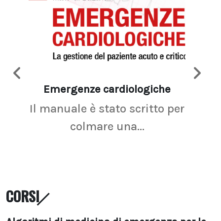
Emergenze cardiologiche
Ima
Il manuale è stato scritto per
La r
colmare una...
CORSI