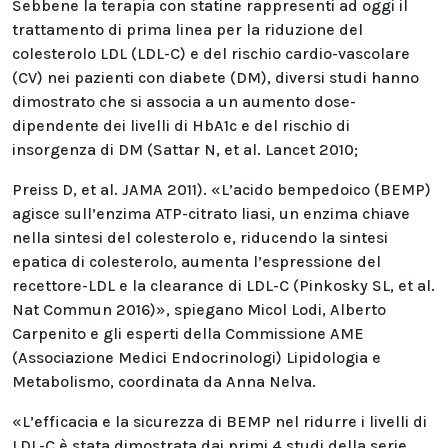
Sebbene la terapia con statine rappresenti ad oggi il
trattamento di prima linea per la riduzione del
colesterolo LDL (LDL-C) e del rischio cardio-vascolare
(CV) nei pazienti con diabete (DM), diversi studi hanno
dimostrato che si associa a un aumento dose-
dipendente dei livelli di HbA1c e del rischio di
insorgenza di DM (Sattar N, et al. Lancet 2010;
Preiss D, et al. JAMA 2011). «L’acido bempedoico (BEMP)
agisce sull’enzima ATP-citrato liasi, un enzima chiave
nella sintesi del colesterolo e, riducendo la sintesi
epatica di colesterolo, aumenta l’espressione del
recettore-LDL e la clearance di LDL-C (Pinkosky SL, et al.
Nat Commun 2016)», spiegano Micol Lodi, Alberto
Carpenito e gli esperti della Commissione AME
(Associazione Medici Endocrinologi) Lipidologia e
Metabolismo, coordinata da Anna Nelva.
«L’efficacia e la sicurezza di BEMP nel ridurre i livelli di
LDL-C è stata dimostrata dai primi 4 studi della serie