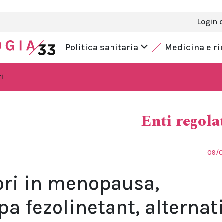
Login 
Politica sanitaria
Medicina e r
i
Enti regola
09/
ori in menopausa,
a fezolinetant, alternat