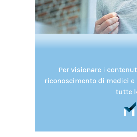
Per visionare i contenuti
riconoscimento di medici e 
tutte l