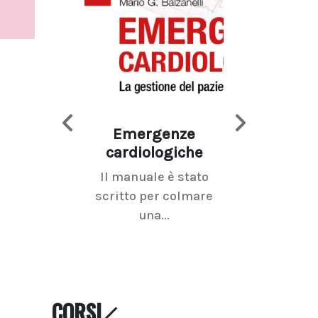
Emergenze
Imaging d
cardiologiche
mammel
Il manuale è stato
La radiolo
scritto per colmare
senologica inc
una...
ramo dell'imagi
CORSI