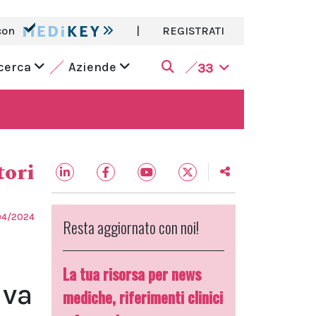
con
|
REGISTRATI
icerca
Aziende
33
tori
04/2024
Resta aggiornato con noi!
La tua risorsa per news
iva
mediche, riferimenti clinici