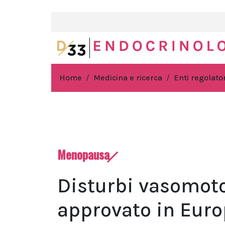
Home
Medicina e ricerca
Enti regolator
Menopausa
Disturbi vasomot
approvato in Europ