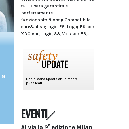
9-D, usata garantita e
perfettamente
funzionante;&nbsp;Compatibile
con:&nbsp;Logiq E9, Logiq E9 con
XDClear, Logiq S8, Voluson E6,...
 a
EVENTI
Al via la 2° edizione Milan