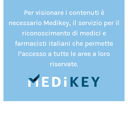
Per visionare i contenuti è
necessario Medikey, il servizio per il
riconoscimento di medici e
farmacisti italiani che permette
l’accesso a tutte le aree a loro
riservate.