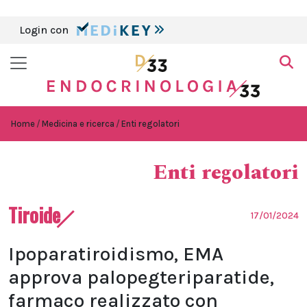
Login con
Home
Medicina e ricerca
Enti regolatori
Enti regolatori
Tiroide
17/01/2024
Ipoparatiroidismo, EMA
approva palopegteriparatide,
farmaco realizzato con