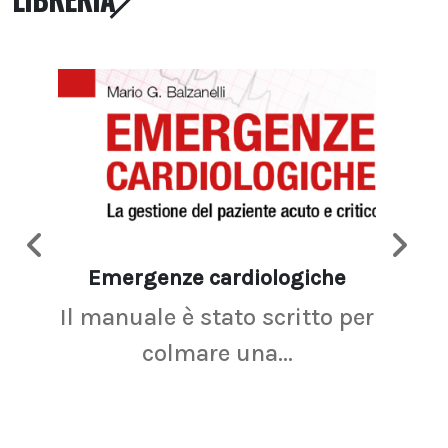
Emergenze cardiologiche
Ima
Il manuale è stato scritto per
La r
colmare una...