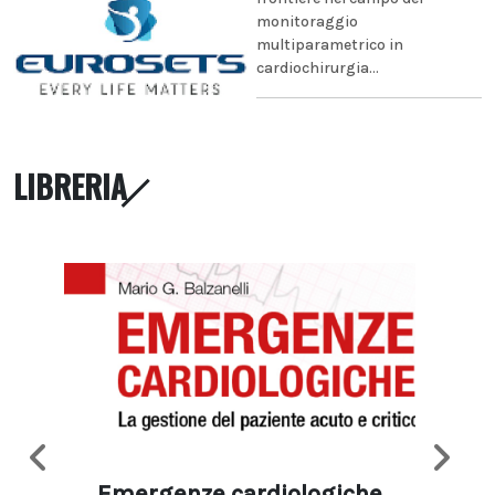
monitoraggio
multiparametrico in
cardiochirurgia...
LIBRERIA
Emergenze cardiologiche
Ima