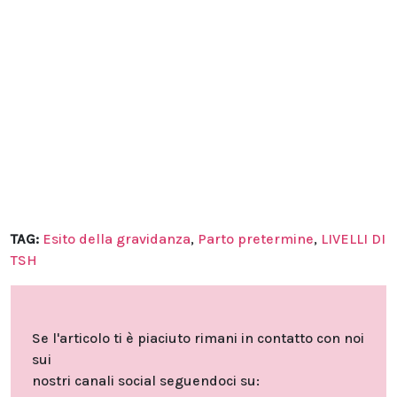
TAG:
Esito della gravidanza
,
Parto pretermine
,
LIVELLI DI
TSH
Se l'articolo ti è piaciuto rimani in contatto con noi
sui
nostri canali social seguendoci su: