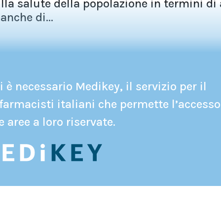
la salute della popolazione in termini di
anche di...
 è necessario Medikey, il servizio per il
farmacisti italiani che permette l’accesso
e aree a loro riservate.