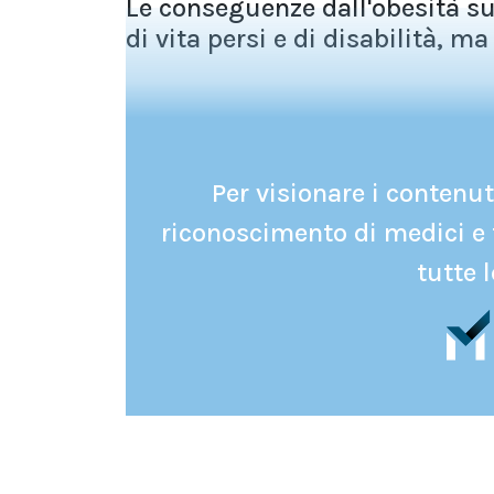
Le conseguenze dall'obesità sul
di vita persi e di disabilità, ma 
Per visionare i contenuti
riconoscimento di medici e 
tutte l