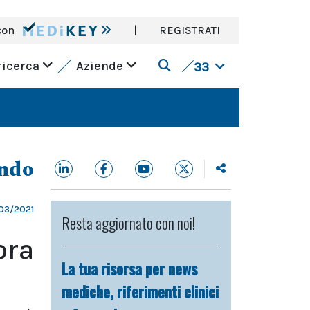
con
|
REGISTRATI
ricerca
Aziende
33
ndo
03/2021
Resta aggiornato con noi!
ora
La tua risorsa per news
mediche, riferimenti clinici