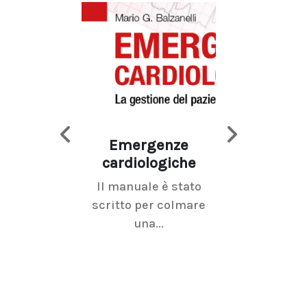
Emergenze
Imaging d
cardiologiche
mammel
Il manuale è stato
La radiolo
scritto per colmare
senologica inc
una...
ramo dell'imagi