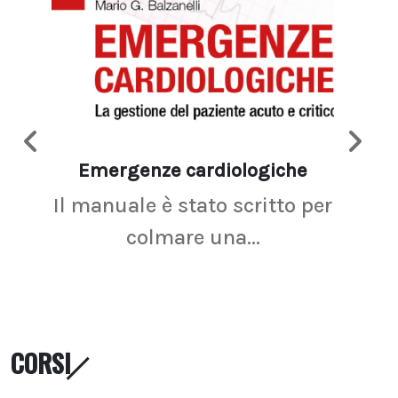
Emergenze cardiologiche
Ima
Il manuale è stato scritto per
La r
colmare una...
CORSI