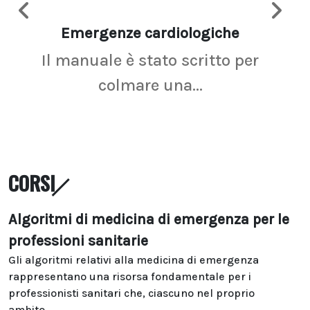
Emergenze cardiologiche
Ima
Il manuale è stato scritto per
La r
colmare una...
CORSI
Algoritmi di medicina di emergenza per le
professioni sanitarie
Gli algoritmi relativi alla medicina di emergenza
rappresentano una risorsa fondamentale per i
professionisti sanitari che, ciascuno nel proprio
ambito...