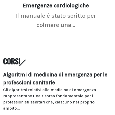
Emergenze cardiologiche
Ima
Il manuale è stato scritto per
La r
colmare una...
CORSI
Algoritmi di medicina di emergenza per le
professioni sanitarie
Gli algoritmi relativi alla medicina di emergenza
rappresentano una risorsa fondamentale per i
professionisti sanitari che, ciascuno nel proprio
ambito...