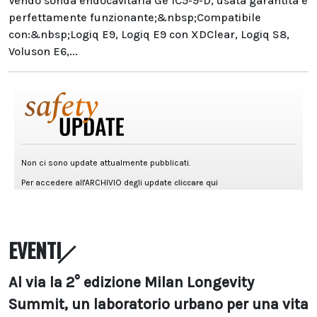
Vendo sonda endocavitaria Ge IC5-9-D, usata garantita e
perfettamente funzionante;&nbsp;Compatibile
con:&nbsp;Logiq E9, Logiq E9 con XDClear, Logiq S8,
Voluson E6,...
EVENTI
Al via la 2° edizione Milan Longevity
Summit, un laboratorio urbano per una vita