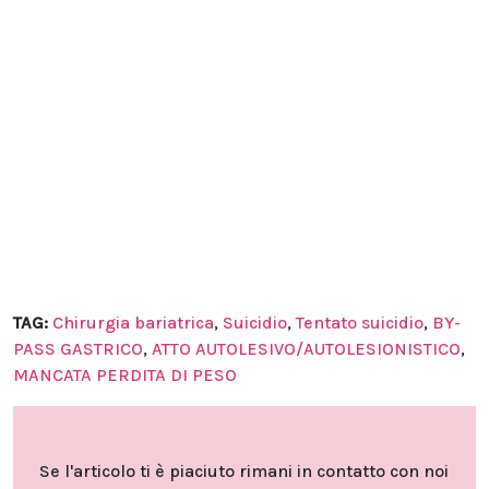
TAG:
Chirurgia bariatrica
,
Suicidio
,
Tentato suicidio
,
BY-
PASS GASTRICO
,
ATTO AUTOLESIVO/AUTOLESIONISTICO
,
MANCATA PERDITA DI PESO
Se l'articolo ti è piaciuto rimani in contatto con noi