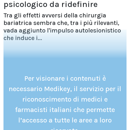
psicologico da ridefinire
Tra gli effetti avversi della chirurgia
bariatrica sembra che, tra i più rilevanti,
vada aggiunto l'impulso autolesionistico
che induce i...
Per visionare i contenuti è
necessario Medikey, il servizio per il
riconoscimento di medici e
farmacisti italiani che permette
l’accesso a tutte le aree a loro