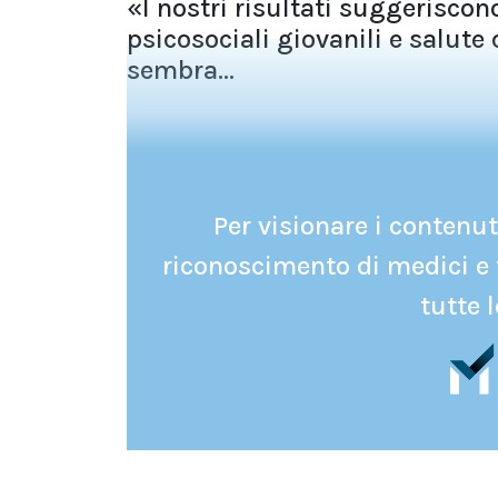
«I nostri risultati suggeriscon
psicosociali giovanili e salute
sembra...
Per visionare i contenuti
riconoscimento di medici e 
tutte l