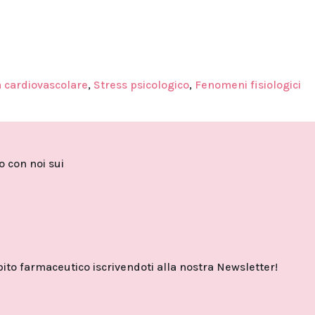
a cardiovascolare
,
Stress psicologico
,
Fenomeni fisiologici
to con noi sui
o farmaceutico iscrivendoti alla nostra Newsletter!