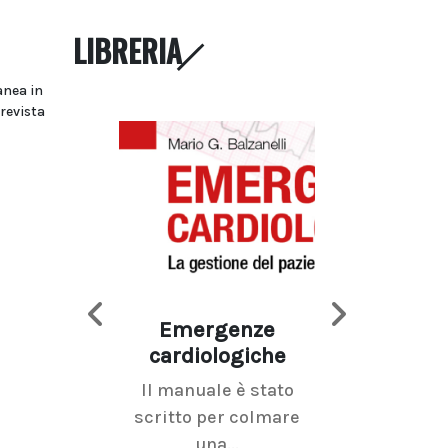
LIBRERIA
anea in
prevista
Emergenze
Imaging d
cardiologiche
mammel
Il manuale è stato
La radiolo
scritto per colmare
senologica inc
una...
ramo dell'imagi