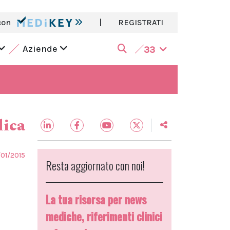
con
|
REGISTRATI
Aziende
33
dica
/01/2015
Resta aggiornato con noi!
La tua risorsa per news
mediche, riferimenti clinici