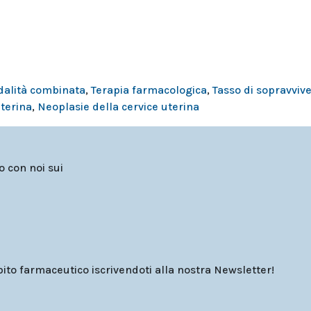
dalità combinata
,
Terapia farmacologica
,
Tasso di sopravviv
uterina
,
Neoplasie della cervice uterina
to con noi sui
o farmaceutico iscrivendoti alla nostra Newsletter!