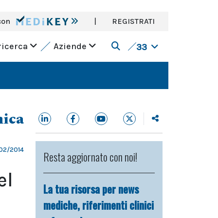
con
|
REGISTRATI
ricerca
Aziende
33
nica
02/2014
Resta aggiornato con noi!
el
La tua risorsa per news
mediche, riferimenti clinici