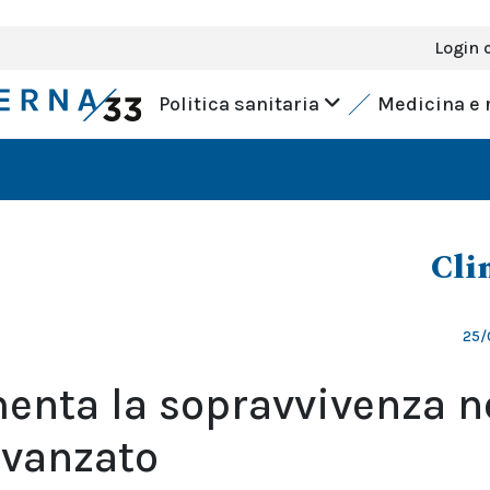
Login 
Politica sanitaria
Medicina e 
Cli
25/
nta la sopravvivenza n
avanzato