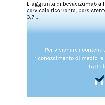
L''aggiunta di bevacizumab all
cervicale ricorrente, persiste
3,7...
Per visionare i contenuti
riconoscimento di medici e 
tutte l