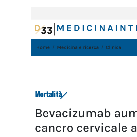
Home
Medicina e ricerca
Clinica
Mortalità
Bevacizumab aume
cancro cervicale 