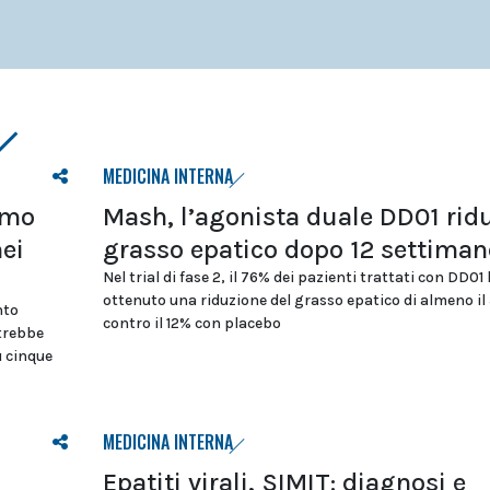
MEDICINA INTERNA
tmo
Mash, l’agonista duale DD01 ridu
nei
grasso epatico dopo 12 settiman
Nel trial di fase 2, il 76% dei pazienti trattati con DD01
ottenuto una riduzione del grasso epatico di almeno il
nto
contro il 12% con placebo
otrebbe
u cinque
MEDICINA INTERNA
Epatiti virali, SIMIT: diagnosi e