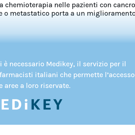
a chemioterapia nelle pazienti con cancr
nte o metastatico porta a un miglioramento
 è necessario Medikey, il servizio per il
farmacisti italiani che permette l’accesso
e aree a loro riservate.