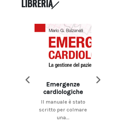
LIBRERIA
Emergenze
Imaging d
cardiologiche
mammel
Il manuale è stato
La radiolo
scritto per colmare
senologica inc
una...
ramo dell'imagi