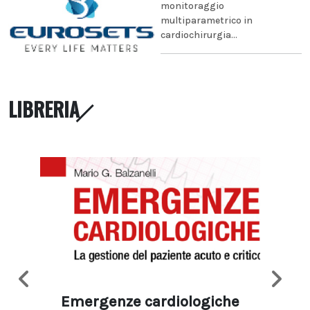
monitoraggio
multiparametrico in
cardiochirurgia...
LIBRERIA
Emergenze cardiologiche
Ima