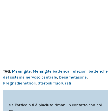
TAG:
Meningite
,
Meningite batterica
,
Infezioni batteriche
del sistema nervoso centrale
,
Desametasone
,
Pregnadienetrioli
,
Steroidi fluorurati
Se l'articolo ti è piaciuto rimani in contatto con noi
sui