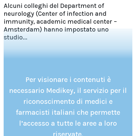
Alcuni colleghi del Department of
neurology (Center of infection and
immunity, academic medical center –
Amsterdam) hanno impostato uno
studio...
Per visionare i contenuti è
necessario Medikey, il servizio per il
riconoscimento di medici e
farmacisti italiani che permette
l’accesso a tutte le aree a loro
riservate.