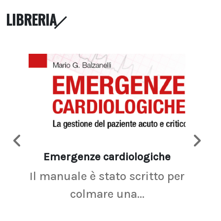
LIBRERIA
Emergenze cardiologiche
Ima
Il manuale è stato scritto per
La r
colmare una...