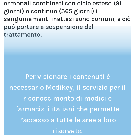
ormonali combinati con ciclo esteso (91
giorni) o continuo (365 giorni) i
sanguinamenti inattesi sono comuni, e ciò
può portare a sospensione del
trattamento.
Per visionare i contenuti è
necessario Medikey, il servizio per il
riconoscimento di medici e
farmacisti italiani che permette
l’accesso a tutte le aree a loro
riservate.