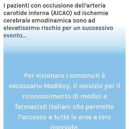
I pazienti con occlusione dell’arteria
carotide interna (AICAO) ed ischemia
cerebrale emodinamica sono ad
elevatissimo rischio per un successivo
evento...
Per visionare i contenuti è
necessario Medikey, il servizio per il
riconoscimento di medici e
farmacisti italiani che permette
l’accesso a tutte le aree a loro
riservate.