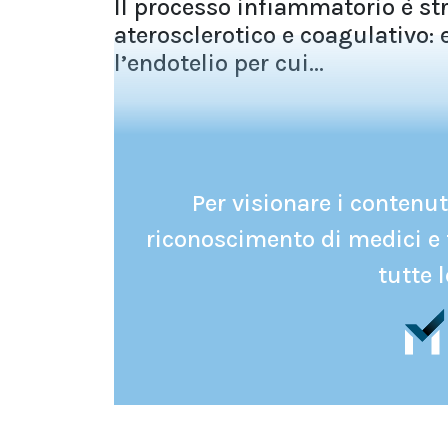
Il processo infiammatorio è st
aterosclerotico e coagulativo
l’endotelio per cui...
Per visionare i contenuti
riconoscimento di medici e 
tutte l