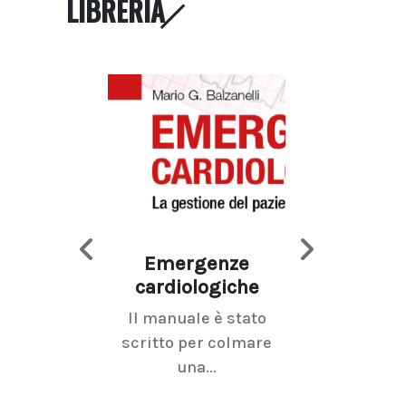
LIBRERIA
Emergenze
Imaging d
cardiologiche
mammel
Il manuale è stato
La radiolo
scritto per colmare
senologica inc
una...
ramo dell'imagi