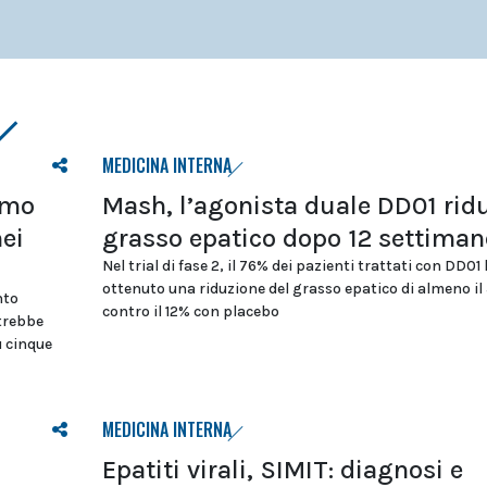
MEDICINA INTERNA
tmo
Mash, l’agonista duale DD01 ridu
nei
grasso epatico dopo 12 settiman
Nel trial di fase 2, il 76% dei pazienti trattati con DD01
ottenuto una riduzione del grasso epatico di almeno il
nto
contro il 12% con placebo
otrebbe
u cinque
MEDICINA INTERNA
Epatiti virali, SIMIT: diagnosi e