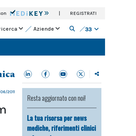
con
|
REGISTRATI
ricerca
Aziende
33
nica
06/2011
Resta aggiornato con noi!
um
La tua risorsa per news
mediche, riferimenti clinici