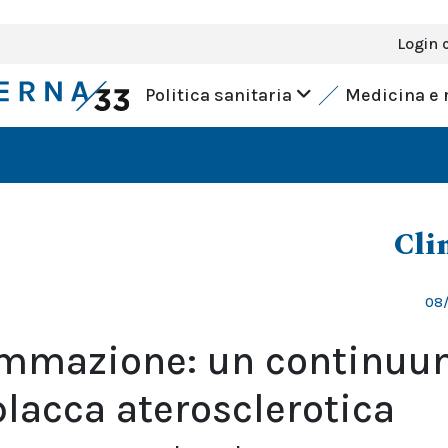
Login 
Politica sanitaria
Medicina e 
Cli
08/
ammazione: un continu
placca aterosclerotica