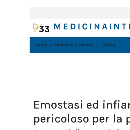
Home
Medicina e ricerca
Clinica
Emostasi ed infi
pericoloso per la 