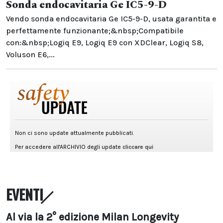
Sonda endocavitaria Ge IC5-9-D
Vendo sonda endocavitaria Ge IC5-9-D, usata garantita e
perfettamente funzionante;&nbsp;Compatibile
con:&nbsp;Logiq E9, Logiq E9 con XDClear, Logiq S8,
Voluson E6,...
EVENTI
Al via la 2° edizione Milan Longevity