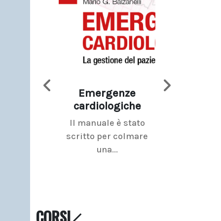
Emergenze
Imaging d
cardiologiche
mammel
Il manuale è stato
La radiolo
scritto per colmare
senologica inc
una...
ramo dell'imagi
CORSI