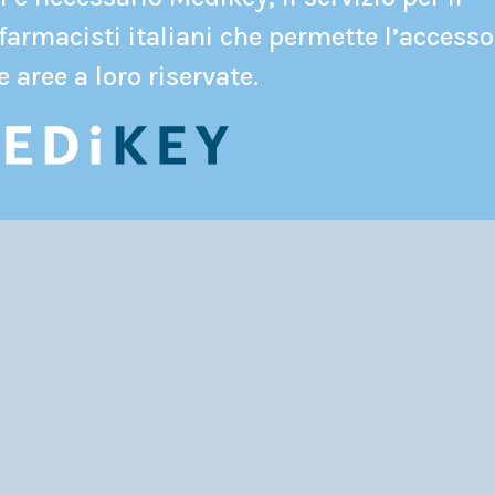
farmacisti italiani che permette l’accesso
e aree a loro riservate.