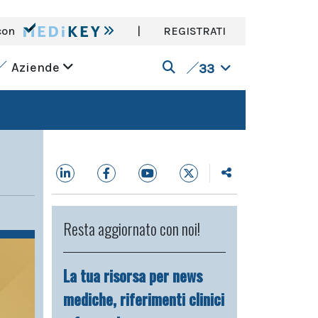
con
|
REGISTRATI
Aziende
33
Resta aggiornato con noi!
La tua risorsa per news
mediche, riferimenti clinici