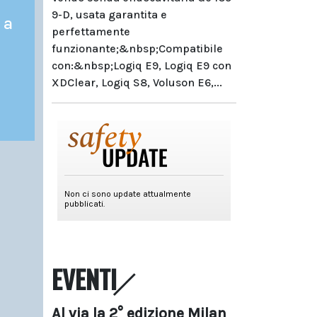
9-D, usata garantita e
 a
perfettamente
funzionante;&nbsp;Compatibile
con:&nbsp;Logiq E9, Logiq E9 con
XDClear, Logiq S8, Voluson E6,...
EVENTI
Al via la 2° edizione Milan