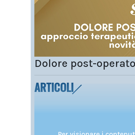
Dolore post-operato
ARTICOLI
Per visionare i contenuti