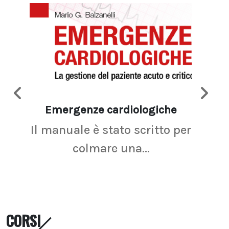
Emergenze cardiologiche
Ima
Il manuale è stato scritto per
La r
colmare una...
CORSI