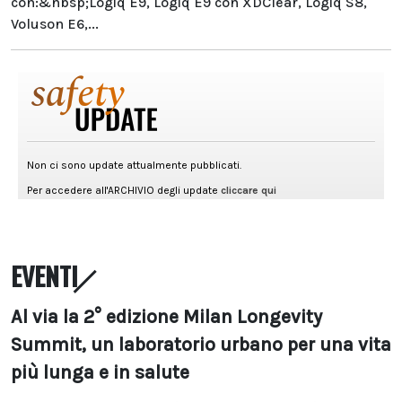
con:&nbsp;Logiq E9, Logiq E9 con XDClear, Logiq S8,
Voluson E6,...
EVENTI
Al via la 2° edizione Milan Longevity
Summit, un laboratorio urbano per una vita
più lunga e in salute