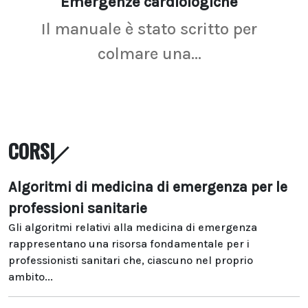
Emergenze cardiologiche
Ima
Il manuale è stato scritto per
La r
colmare una...
CORSI
Algoritmi di medicina di emergenza per le
professioni sanitarie
Gli algoritmi relativi alla medicina di emergenza
rappresentano una risorsa fondamentale per i
professionisti sanitari che, ciascuno nel proprio
ambito...